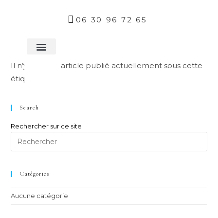
06 30 96 72 65
A propos
Il n’y a aucun article publié actuellement sous cette
étiquette.
Search
Rechercher sur ce site
Catégories
Aucune catégorie