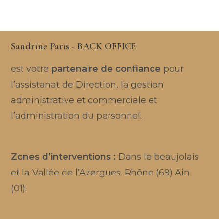
Sandrine Paris - BACK OFFICE
est votre
partenaire de confiance
pour
l’assistanat de Direction, la gestion
administrative et commerciale et
l’administration du personnel.
Zones d’interventions :
Dans le beaujolais
et la Vallée de l’Azergues. Rhône (69) Ain
(01).